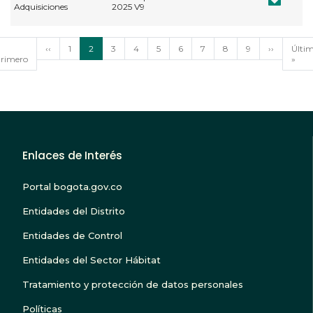
Adquisiciones
2025 V9
Paginación
rimera
Página
‹‹
Página
1
Página
2
Página
3
Página
4
Página
5
Página
6
Página
7
Página
8
Página
9
Siguiente
››
Últi
Últi
ágina
rimero
anterior
actual
página
pági
»
Enlaces de Interés
Portal bogota.gov.co
Entidades del Distrito
Entidades de Control
Entidades del Sector Hábitat
Tratamiento y protección de datos personales
Políticas