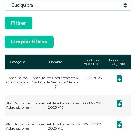
Fecha de
Documento
Categoría
Nombre
Expedición
Adjunto
Manual de
Manual de Contratación y
11-12-2025
Documento:
Contratación
Gestión de Negocios Versión
7
Documento:
Plan Anual de
Plan anual de adquisiciones
01-12-2025
Adquisiciones
2025 V16
Documento:
Plan Anual de
Plan anual de adquisiciones
25-11-2025
Adquisiciones
2025 V15