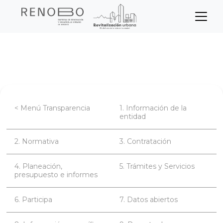
Sitio Web Empresa de Ren
Pasar
Inicio
Transparencia
Contratación
al
contenido
principal
< Menú Transparencia
1. Información de la
entidad
2. Normativa
3. Contratación
4. Planeación,
5. Trámites y Servicios
presupuesto e informes
6. Participa
7. Datos abiertos