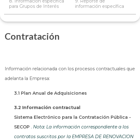
8. Información específica
9. Reporte de
para Grupos de Interés
información específica
Contratación
Información relacionada con los procesos contractuales que
adelanta la Empresa:
3.1 Plan Anual de Adquisiciones
3.2 Información contractual
Sistema Electrónico para la Contratación Pública -
Abre en una nueva ventana
SECOP
.
Nota: La información correspondiente a los
contratos suscritos por la EMPRESA DE RENOVACION