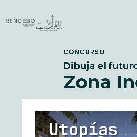
Sitio Web Empresa de Ren
Pasar
al
contenido
principal
CONCURSO
Dibuja el futuro
Zona In