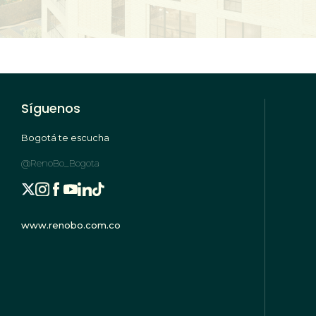
Síguenos
Bogotá te escucha
@RenoBo_Bogota
www.renobo.com.co