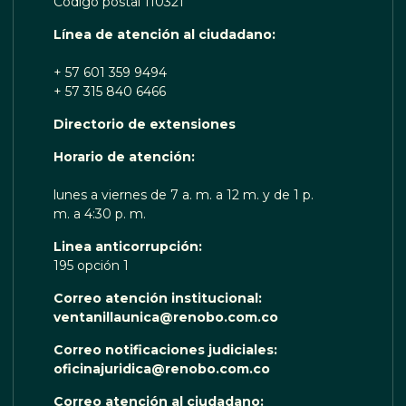
Código postal 110321
Línea de atención al ciudadano:
+ 57 601 359 9494
+ 57 315 840 6466
Directorio de extensiones
OTA TE ESCUCHA RENOBO
Horario de atención:
lunes a viernes de 7 a. m. a 12 m. y de 1 p.
m. a 4:30 p. m.
Linea anticorrupción:
195 opción 1
Correo atención institucional:
ventanillaunica@renobo.com.co
Correo notificaciones judiciales:
oficinajuridica@renobo.com.co
Correo atención al ciudadano: