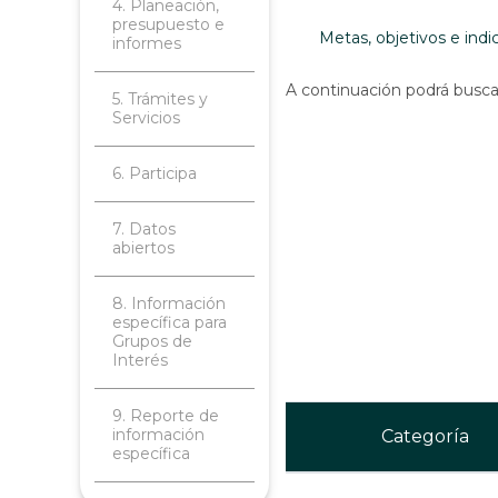
4. Planeación,
presupuesto e
Metas, objetivos e indi
informes
A continuación podrá buscar 
5. Trámites y
Servicios
6. Participa
7. Datos
abiertos
8. Información
específica para
Grupos de
Interés
9. Reporte de
información
Categoría
específica