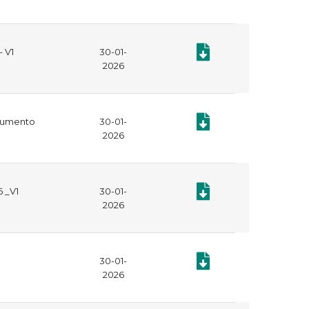
Documento: Estrategia de
- V1
30-01-
2026
Documento: Estrategia d
ocumento
30-01-
2026
Documento: Plan Instituc
6 _V1
30-01-
2026
Documento: Mapa de Ries
30-01-
2026