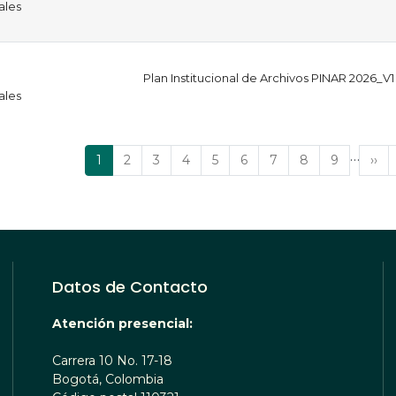
ales
Plan Institucional de Archivos PINAR 2026_V1
ales
…
Página
1
Página
2
Página
3
Página
4
Página
5
Página
6
Página
7
Página
8
Página
9
Sig
››
actual
pág
Datos de Contacto
Atención presencial:
Carrera 10 No. 17-18
Bogotá, Colombia