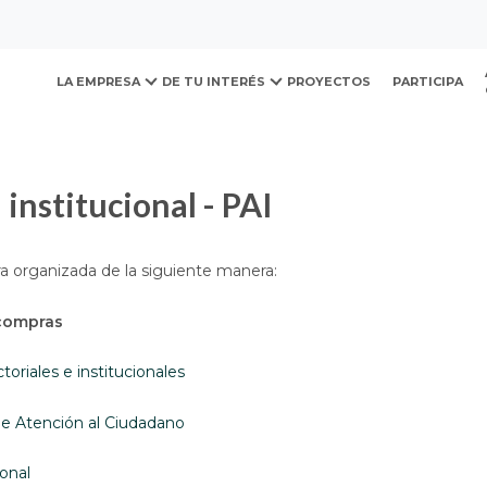
ovación y Desarrollo Urb
presupuesto e informes
Plan de acción
LA EMPRESA
DE TU INTERÉS
PROYECTOS
PARTICIPA
n institucional - PAI
a organizada de la siguiente manera:
 compras
toriales e institucionales
de Atención al Ciudadano
ional