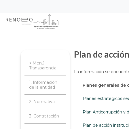
Sitio Web Empresa de Ren
Pasar
Inicio
Transparencia
Planeación, 
al
contenido
principal
Plan de acció
< Menú
Transparencia
La información se encuentr
1. Información
Planes generales de
de la entidad
Planes estratégicos sec
2. Normativa
Plan Anticorrupción y 
3. Contratación
Plan de acción instituc