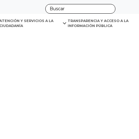
ano
ATENCIÓN Y SERVICIOS A LA 
TRANSPARENCIA Y ACCESO A LA 
CIUDADANÍA
INFORMACIÓN PÚBLICA